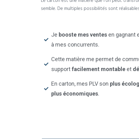
Le carton est une matière que l’on peut transf
semble. De multiples possibilités sont réalisables
Je
booste mes ventes
en gagnant en
à mes concurrents.
Cette matière me permet de commu
support
facilement montable
et
dé
En carton, mes PLV son
plus écolo
plus économiques
.