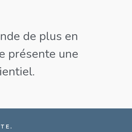
onde de plus en
te présente une
entiel.
TE.