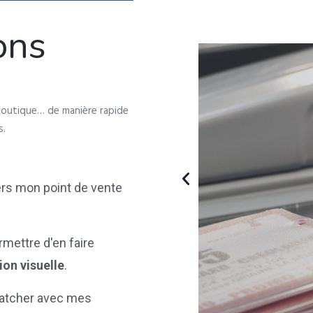
ons
 boutique…
de manière rapide
s.
ers mon point de vente
rmettre d'en faire
ion visuelle
.
spatcher avec mes