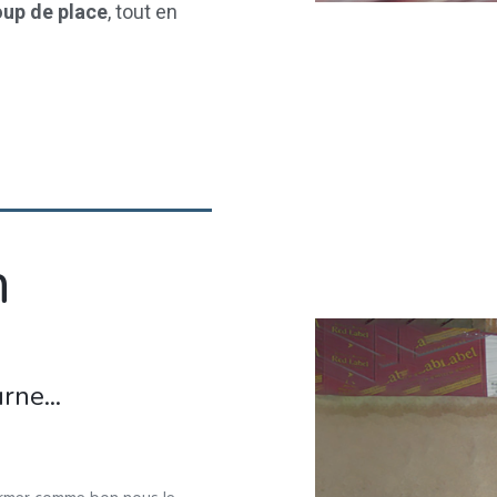
up de place
, tout en
n
rne...