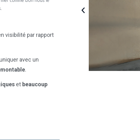
ormer comme bon nous le
.
 visibilité par rapport
niquer avec un
montable
.
giques
et
beaucoup