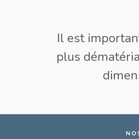
Il est importa
plus dématéria
dimens
NO